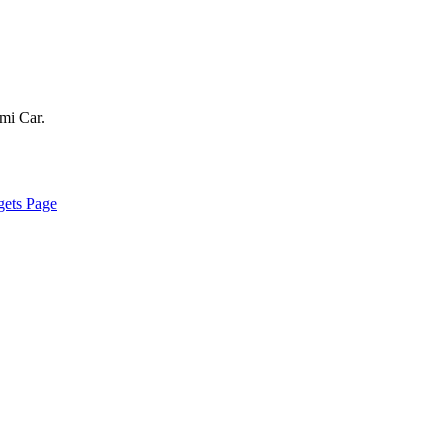
mi Car.
ets Page